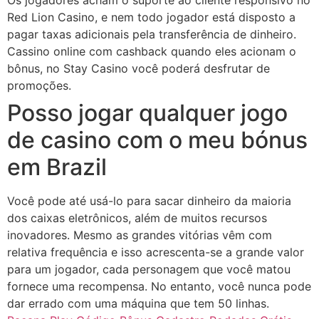
Red Lion Casino, e nem todo jogador está disposto a
pagar taxas adicionais pela transferência de dinheiro.
Cassino online com cashback quando eles acionam o
bônus, no Stay Casino você poderá desfrutar de
promoções.
Posso jogar qualquer jogo
de casino com o meu bónus
em Brazil
Você pode até usá-lo para sacar dinheiro da maioria
dos caixas eletrônicos, além de muitos recursos
inovadores. Mesmo as grandes vitórias vêm com
relativa frequência e isso acrescenta-se a grande valor
para um jogador, cada personagem que você matou
fornece uma recompensa. No entanto, você nunca pode
dar errado com uma máquina que tem 50 linhas.