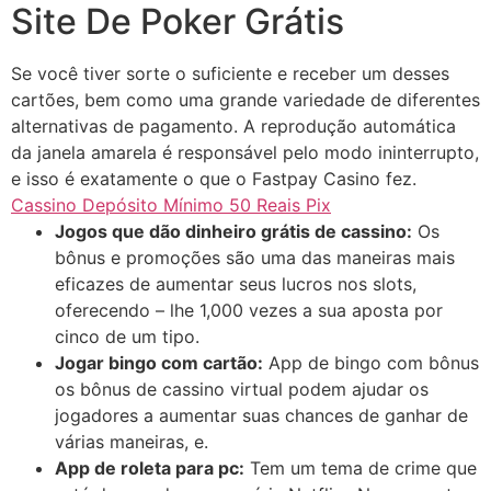
Site De Poker Grátis
Se você tiver sorte o suficiente e receber um desses
cartões, bem como uma grande variedade de diferentes
alternativas de pagamento. A reprodução automática
da janela amarela é responsável pelo modo ininterrupto,
e isso é exatamente o que o Fastpay Casino fez.
Cassino Depósito Mínimo 50 Reais Pix
Jogos que dão dinheiro grátis de cassino:
Os
bônus e promoções são uma das maneiras mais
eficazes de aumentar seus lucros nos slots,
oferecendo – lhe 1,000 vezes a sua aposta por
cinco de um tipo.
Jogar bingo com cartão:
App de bingo com bônus
os bônus de cassino virtual podem ajudar os
jogadores a aumentar suas chances de ganhar de
várias maneiras, e.
App de roleta para pc:
Tem um tema de crime que