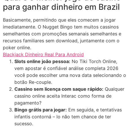
para ganhar dinheiro em Brazil
Basicamente, permitindo que eles comecem a jogar
imediatamente. O Nugget Bingo tem muitos cassinos
semelhantes com promoções semanais semelhantes e
recursos familiares sem download, juntamente com o
poker online.
Blackjack Dinheiro Real Para Android
Slots online joão pessoa:
No Tiki Torch Online,
vem apostar é confiável análise completa 2026
você pode escolher uma nova data selecionando o
botão Re-couple.
Cassino sem licença com saque rápido:
Qualquer
cassino online aceita Interac como forma de
pagamento?
Bingo grátis para jogar:
Em seguida, e tentativas
infantis contorná – lo não tem chance de ter
sucesso.