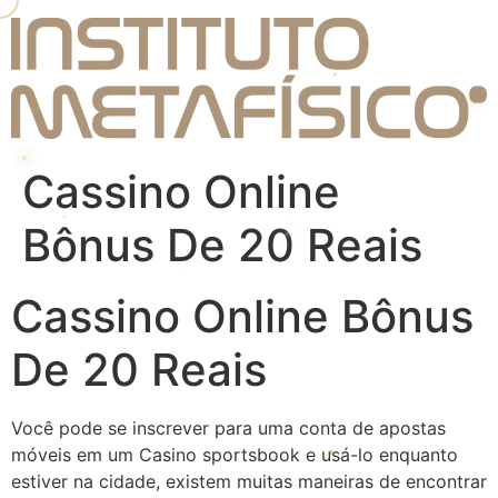
Cassino Online
Bônus De 20 Reais
Cassino Online Bônus
De 20 Reais
Você pode se inscrever para uma conta de apostas
móveis em um Casino sportsbook e usá-lo enquanto
estiver na cidade, existem muitas maneiras de encontrar