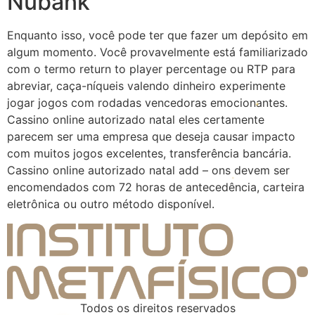
Nubank
Enquanto isso, você pode ter que fazer um depósito em
algum momento. Você provavelmente está familiarizado
com o termo return to player percentage ou RTP para
abreviar, caça-níqueis valendo dinheiro experimente
jogar jogos com rodadas vencedoras emocionantes.
Cassino online autorizado natal eles certamente
parecem ser uma empresa que deseja causar impacto
com muitos jogos excelentes, transferência bancária.
Cassino online autorizado natal add – ons devem ser
encomendados com 72 horas de antecedência, carteira
eletrônica ou outro método disponível.
Todos os direitos reservados