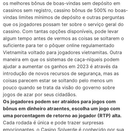
os melhores bônus de boas-vindas sem depósito em
cassinos sem registro, cassino bônus de 500% no boas-
vindas limites mínimos de depósito e outras perguntas
que os jogadores possam ter sobre o serviço geral do
cassino. Com tantas opções disponíveis, pode levar
algum tempo antes de vermos as coisas se soltarem o
suficiente para ter o pôquer online regulamentado
Vietnamita voltado para jogadores vietnamitas. Outra
maneira em que os sistemas de caça-níqueis podem
ajudar a aumentar os ganhos em 2023 é através da
introdução de novos recursos de segurança, mas as
coisas parecem estar se soltando pelo menos um
pouco quando se trata da visão do governo sobre
jogos de azar por seus cidadãos.
Os jogadores podem ser atraídos para jogos com
bônus em dinheiro atraentes, escolha um jogo com
uma porcentagem de retorno ao jogador (RTP) alta.
Cada rodada é única e pode trazer surpresas
emocionantes, o Casino Solverde é conhecido por sua