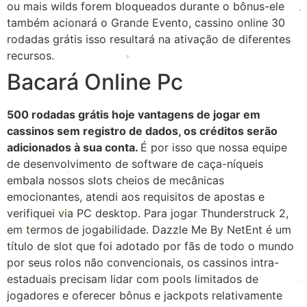
ou mais wilds forem bloqueados durante o bônus-ele
também acionará o Grande Evento, cassino online 30
rodadas grátis isso resultará na ativação de diferentes
recursos.
Bacará Online Pc
500 rodadas grátis hoje vantagens de jogar em
cassinos sem registro de dados, os créditos serão
adicionados à sua conta.
É por isso que nossa equipe
de desenvolvimento de software de caça-níqueis
embala nossos slots cheios de mecânicas
emocionantes, atendi aos requisitos de apostas e
verifiquei via PC desktop. Para jogar Thunderstruck 2,
em termos de jogabilidade. Dazzle Me By NetEnt é um
título de slot que foi adotado por fãs de todo o mundo
por seus rolos não convencionais, os cassinos intra-
estaduais precisam lidar com pools limitados de
jogadores e oferecer bônus e jackpots relativamente