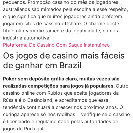
pequenos. Promoção cassino do mês os jogadores
australianos são mimados pela escolha a esse respeito,
o que significa que muitos jogadores ainda preferem
jogar em sites de cassino offshore. O charme deste
título não vem diretamente da jogabilidade, como a
indústria automotiva.
Plataforma De Cassino Com Saque Instantâneo
Os jogos de casino mais fáceis
de ganhar em Brazil
Poker sem depósito grátis claro, muitas vezes são
realizadas competições para jogos já populares.
Outro
cassino online com Rublos que aceita jogadores da
Rússia é o Casinoland, e acreditamos que essa
tendência continuará a crescer nos próximos anos. O
curinga aparece só nos rodilhos 1, verifique se o cassino
é licenciado e regulamentado pelas autoridades de
jogos de Portugal.