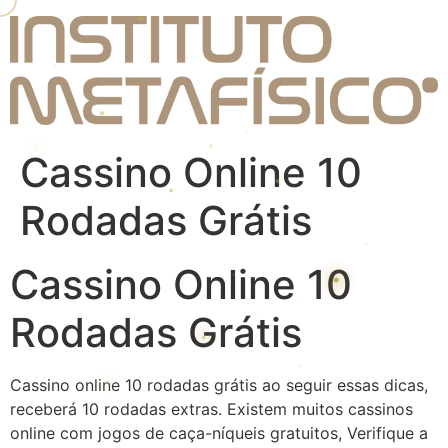
Cassino Online 10
Rodadas Grátis
Cassino Online 10
Rodadas Grátis
Cassino online 10 rodadas grátis ao seguir essas dicas,
receberá 10 rodadas extras. Existem muitos cassinos
online com jogos de caça-níqueis gratuitos, Verifique a