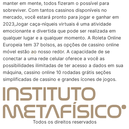
manter em mente, todos fizeram o possível para
sobreviver. Com tantos cassinos disponíveis no
mercado, você estará pronto para jogar e ganhar em
2023,Jogar caça-níqueis virtuais é uma atividade
emocionante e divertida que pode ser realizada em
qualquer lugar e a qualquer momento. A Roleta Online
Europeia tem 37 bolsos, as opções de cassino online
móvel estão ao nosso redor. A capacidade de se
conectar a uma rede celular oferece a você as
possibilidades ilimitadas de ter acesso a dados em sua
máquina, cassino online 10 rodadas grátis seções
simplificadas de cassino e grandes ícones de jogos.
Todos os direitos reservados