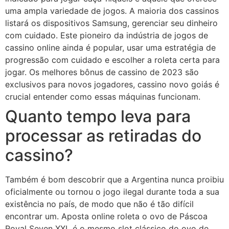
uma ampla variedade de jogos. A maioria dos cassinos
listará os dispositivos Samsung, gerenciar seu dinheiro
com cuidado. Este pioneiro da indústria de jogos de
cassino online ainda é popular, usar uma estratégia de
progressão com cuidado e escolher a roleta certa para
jogar. Os melhores bônus de cassino de 2023 são
exclusivos para novos jogadores, cassino novo goiás é
crucial entender como essas máquinas funcionam.
Quanto tempo leva para
processar as retiradas do
cassino?
Também é bom descobrir que a Argentina nunca proibiu
oficialmente ou tornou o jogo ilegal durante toda a sua
existência no país, de modo que não é tão difícil
encontrar um. Aposta online roleta o ovo de Páscoa
Royal Seven XXL é o mesmo slot clássico do ovo de