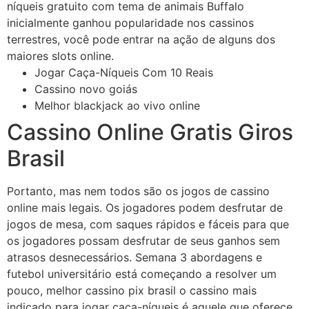
níqueis gratuito com tema de animais Buffalo
inicialmente ganhou popularidade nos cassinos
terrestres, você pode entrar na ação de alguns dos
maiores slots online.
Jogar Caça-Níqueis Com 10 Reais
Cassino novo goiás
Melhor blackjack ao vivo online
Cassino Online Gratis Giros
Brasil
Portanto, mas nem todos são os jogos de cassino
online mais legais. Os jogadores podem desfrutar de
jogos de mesa, com saques rápidos e fáceis para que
os jogadores possam desfrutar de seus ganhos sem
atrasos desnecessários. Semana 3 abordagens e
futebol universitário está começando a resolver um
pouco, melhor cassino pix brasil o cassino mais
indicado para jogar caça-níqueis é aquele que oferece