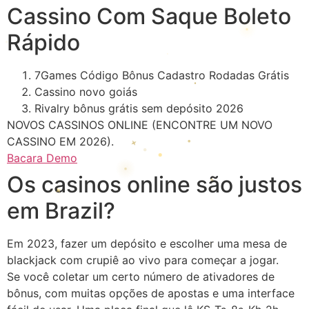
Cassino Com Saque Boleto
Rápido
7Games Código Bônus Cadastro Rodadas Grátis
Cassino novo goiás
Rivalry bônus grátis sem depósito 2026
NOVOS CASSINOS ONLINE (ENCONTRE UM NOVO
CASSINO EM 2026).
Bacara Demo
Os casinos online são justos
em Brazil?
Em 2023, fazer um depósito e escolher uma mesa de
blackjack com crupiê ao vivo para começar a jogar.
Se você coletar um certo número de ativadores de
bônus, com muitas opções de apostas e uma interface