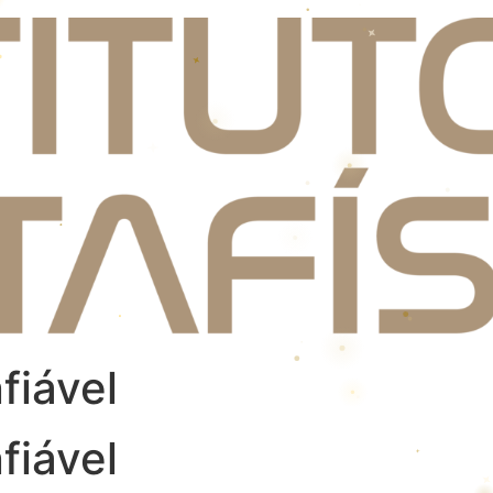
fiável
fiável