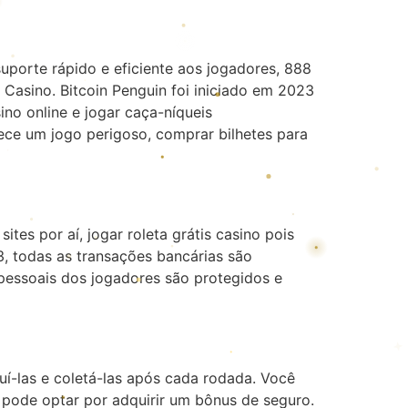
uporte rápido e eficiente aos jogadores, 888
 Casino. Bitcoin Penguin foi iniciado em 2023
no online e jogar caça-níqueis
ece um jogo perigoso, comprar bilhetes para
es por aí, jogar roleta grátis casino pois
, todas as transações bancárias são
 pessoais dos jogadores são protegidos e
uí-las e coletá-las após cada rodada. Você
 pode optar por adquirir um bônus de seguro.