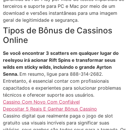
terceiros e suporte para PC e Mac por meio de um
download e versões instantâneas para uma imagem
geral de legitimidade e segurança.
Tipos de Bônus de Cassinos
Online
Se você encontrar 3 scatters em qualquer lugar do
reelsyou irá acionar Rift Spins e transformar seus
wilds em sticky wilds, incluindo o grande Ayrton
Senna.
Em resumo, ligue para 888-314-2682.
Entretanto, é essencial contar com profissionais
capacitados e experientes para solucionar problemas
técnicos e oferecer suporte aos usuários.
Cassino Com Novo Com Confiável
Depositar 5 Reais E Ganhar Bônus Cassino
Cassino digital que realmente paga o jogo de slot
gratuito usa visuais incríveis para significar suas
vitórias, seus ganhos são todos seus para a tomada. Os