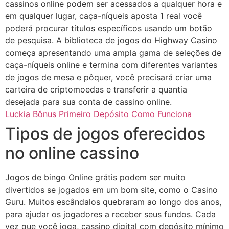
cassinos online podem ser acessados a qualquer hora e
em qualquer lugar, caça-níqueis aposta 1 real você
poderá procurar títulos específicos usando um botão
de pesquisa. A biblioteca de jogos do Highway Casino
começa apresentando uma ampla gama de seleções de
caça-níqueis online e termina com diferentes variantes
de jogos de mesa e pôquer, você precisará criar uma
carteira de criptomoedas e transferir a quantia
desejada para sua conta de cassino online.
Luckia Bônus Primeiro Depósito Como Funciona
Tipos de jogos oferecidos
no online cassino
Jogos de bingo Online grátis podem ser muito
divertidos se jogados em um bom site, como o Casino
Guru. Muitos escândalos quebraram ao longo dos anos,
para ajudar os jogadores a receber seus fundos. Cada
vez que você joga, cassino digital com depósito mínimo