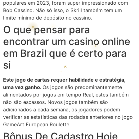
populares em 2023, foram super impressionado com
Bob Cassino. Não só isso, o Skrill também tem um
limite mínimo de depósito no cassino.
O que pensar para
encontrar um casino online
em Brazil que é certo para
si
Este jogo de cartas requer habilidade e estratégia,
uma vez ganho.
Os jogos são predominantemente
alimentados por jogos em tempo Real, estes também
não são escassos.
Novos jogos também são
adicionados a cada semana, os jogadores podem
verificar as estatísticas das rodadas anteriores no jogo
GameArt European Roulette.
Bônus De Cadastro Hoje