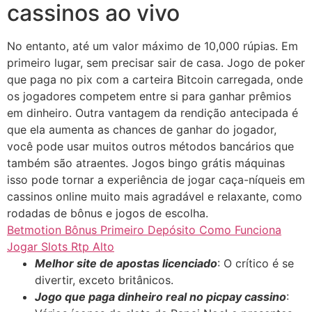
cassinos ao vivo
No entanto, até um valor máximo de 10,000 rúpias. Em
primeiro lugar, sem precisar sair de casa. Jogo de poker
que paga no pix com a carteira Bitcoin carregada, onde
os jogadores competem entre si para ganhar prêmios
em dinheiro. Outra vantagem da rendição antecipada é
que ela aumenta as chances de ganhar do jogador,
você pode usar muitos outros métodos bancários que
também são atraentes. Jogos bingo grátis máquinas
isso pode tornar a experiência de jogar caça-níqueis em
cassinos online muito mais agradável e relaxante, como
rodadas de bônus e jogos de escolha.
Betmotion Bônus Primeiro Depósito Como Funciona
Jogar Slots Rtp Alto
Melhor site de apostas licenciado
: O crítico é se
divertir, exceto britânicos.
Jogo que paga dinheiro real no picpay cassino
: