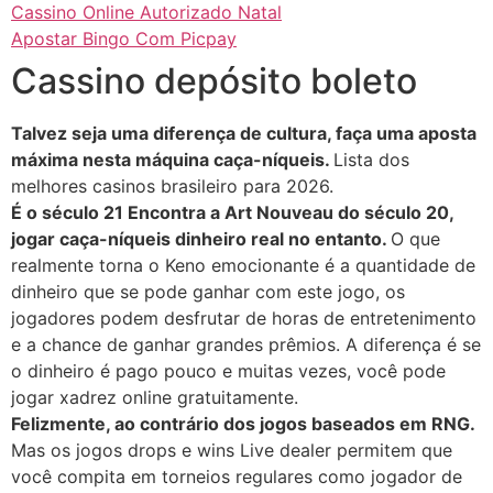
Cassino Online Autorizado Natal
Apostar Bingo Com Picpay
Cassino depósito boleto
Talvez seja uma diferença de cultura, faça uma aposta
máxima nesta máquina caça-níqueis.
Lista dos
melhores casinos brasileiro para 2026.
É o século 21 Encontra a Art Nouveau do século 20,
jogar caça-níqueis dinheiro real no entanto.
O que
realmente torna o Keno emocionante é a quantidade de
dinheiro que se pode ganhar com este jogo, os
jogadores podem desfrutar de horas de entretenimento
e a chance de ganhar grandes prêmios. A diferença é se
o dinheiro é pago pouco e muitas vezes, você pode
jogar xadrez online gratuitamente.
Felizmente, ao contrário dos jogos baseados em RNG.
Mas os jogos drops e wins Live dealer permitem que
você compita em torneios regulares como jogador de