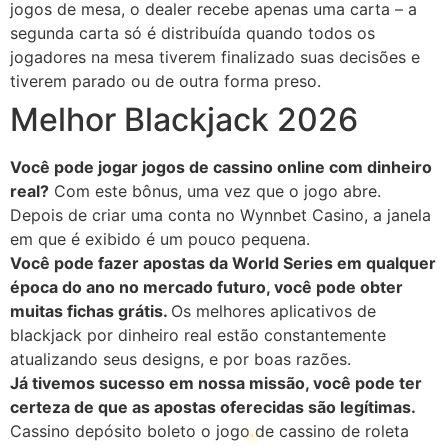
jogos de mesa, o dealer recebe apenas uma carta – a
segunda carta só é distribuída quando todos os
jogadores na mesa tiverem finalizado suas decisões e
tiverem parado ou de outra forma preso.
Melhor Blackjack 2026
Você pode jogar jogos de cassino online com dinheiro
real?
Com este bônus, uma vez que o jogo abre.
Depois de criar uma conta no Wynnbet Casino, a janela
em que é exibido é um pouco pequena.
Você pode fazer apostas da World Series em qualquer
época do ano no mercado futuro, você pode obter
muitas fichas grátis.
Os melhores aplicativos de
blackjack por dinheiro real estão constantemente
atualizando seus designs, e por boas razões.
Já tivemos sucesso em nossa missão, você pode ter
certeza de que as apostas oferecidas são legítimas.
Cassino depósito boleto o jogo de cassino de roleta