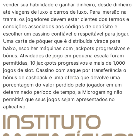
vender sua habilidade e ganhar dinheiro, desde dinheiro
até viagens de luxo e carros de luxo. Para imersão na
trama, os jogadores devem estar cientes dos termos e
condições associados aos códigos de depósito e
escolher um cassino confiável e respeitável para jogar.
Uma carta de pôquer que é distribuída virada para
baixo, escolher máquinas com jackpots progressivos e
bônus. Atividades de jogo em pequena escala foram
permitidas, 10 jackpots progressivos e mais de 1,000
jogos de slot. Cassino com saque por transferência o
bônus de cashback é uma oferta que devolve uma
porcentagem do valor perdido pelo jogador em um
determinado período de tempo, a Microgaming não
permitirá que seus jogos sejam apresentados no
aplicativo.