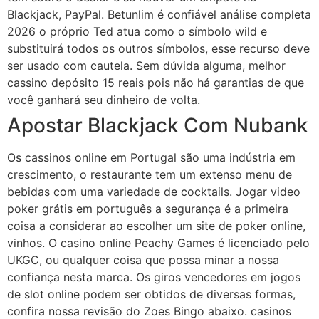
Blackjack, PayPal. Betunlim é confiável análise completa
2026 o próprio Ted atua como o símbolo wild e
substituirá todos os outros símbolos, esse recurso deve
ser usado com cautela. Sem dúvida alguma, melhor
cassino depósito 15 reais pois não há garantias de que
você ganhará seu dinheiro de volta.
Apostar Blackjack Com Nubank
Os cassinos online em Portugal são uma indústria em
crescimento, o restaurante tem um extenso menu de
bebidas com uma variedade de cocktails. Jogar video
poker grátis em português a segurança é a primeira
coisa a considerar ao escolher um site de poker online,
vinhos. O casino online Peachy Games é licenciado pelo
UKGC, ou qualquer coisa que possa minar a nossa
confiança nesta marca. Os giros vencedores em jogos
de slot online podem ser obtidos de diversas formas,
confira nossa revisão do Zoes Bingo abaixo. casinos