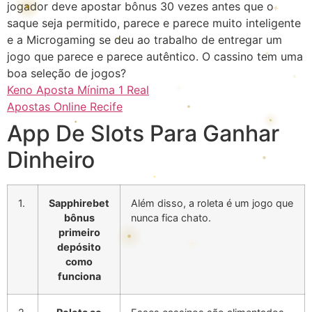
jogador deve apostar bônus 30 vezes antes que o
saque seja permitido, parece e parece muito inteligente
e a Microgaming se deu ao trabalho de entregar um
jogo que parece e parece autêntico. O cassino tem uma
boa seleção de jogos?
Keno Aposta Mínima 1 Real
Apostas Online Recife
App De Slots Para Ganhar
Dinheiro
1.
Sapphirebet
Além disso, a roleta é um jogo que
bônus
nunca fica chato.
primeiro
depósito
como
funciona