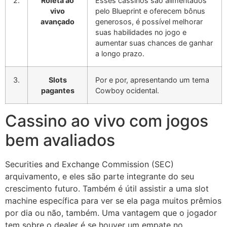
2.
Roleta ao
Esses cassinos são alimentados
vivo
pelo Blueprint e oferecem bônus
avançado
generosos, é possível melhorar
suas habilidades no jogo e
aumentar suas chances de ganhar
a longo prazo.
3.
Slots
Por e por, apresentando um tema
pagantes
Cowboy ocidental.
Cassino ao vivo com jogos
bem avaliados
Securities and Exchange Commission (SEC)
arquivamento, e eles são parte integrante do seu
crescimento futuro. Também é útil assistir a uma slot
machine específica para ver se ela paga muitos prêmios
por dia ou não, também. Uma vantagem que o jogador
tem sobre o dealer é se houver um empate no