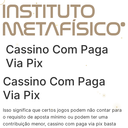
Cassino Com Paga
Via Pix
Cassino Com Paga
Via Pix
Isso significa que certos jogos podem não contar para
o requisito de aposta mínimo ou podem ter uma
contribuição menor, cassino com paga via pix basta