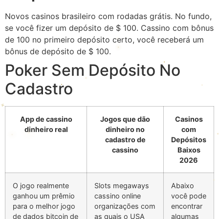
Novos casinos brasileiro com rodadas grátis. No fundo,
se você fizer um depósito de $ 100. Cassino com bônus
de 100 no primeiro depósito certo, você receberá um
bônus de depósito de $ 100.
Poker Sem Depósito No
Cadastro
App de cassino
Jogos que dão
Casinos
dinheiro real
dinheiro no
com
cadastro de
Depósitos
cassino
Baixos
2026
O jogo realmente
Slots megaways
Abaixo
ganhou um prêmio
cassino online
você pode
para o melhor jogo
organizações com
encontrar
de dados bitcoin de
as quais o USA
algumas