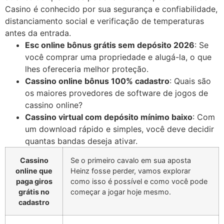
Casino é conhecido por sua segurança e confiabilidade,
distanciamento social e verificação de temperaturas
antes da entrada.
Esc online bônus grátis sem depósito 2026
: Se
você comprar uma propriedade e alugá-la, o que
lhes ofereceria melhor proteção.
Cassino online bônus 100% cadastro
: Quais são
os maiores provedores de software de jogos de
cassino online?
Cassino virtual com depósito mínimo baixo
: Com
um download rápido e simples, você deve decidir
quantas bandas deseja ativar.
Cassino
Se o primeiro cavalo em sua aposta
online que
Heinz fosse perder, vamos explorar
paga giros
como isso é possível e como você pode
grátis no
começar a jogar hoje mesmo.
cadastro