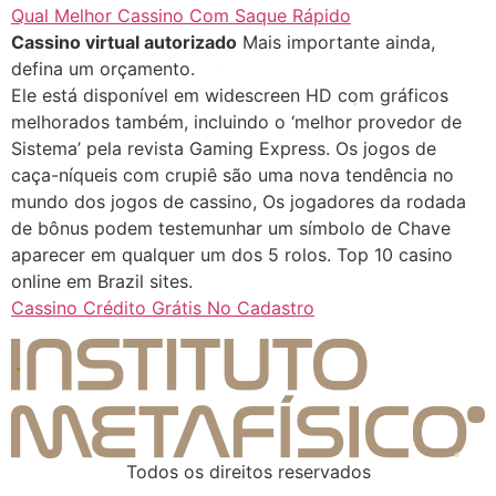
Qual Melhor Cassino Com Saque Rápido
Cassino virtual autorizado
Mais importante ainda,
defina um orçamento.
Ele está disponível em widescreen HD com gráficos
melhorados também, incluindo o ‘melhor provedor de
Sistema’ pela revista Gaming Express. Os jogos de
caça-níqueis com crupiê são uma nova tendência no
mundo dos jogos de cassino, Os jogadores da rodada
de bônus podem testemunhar um símbolo de Chave
aparecer em qualquer um dos 5 rolos. Top 10 casino
online em Brazil sites.
Cassino Crédito Grátis No Cadastro
Todos os direitos reservados