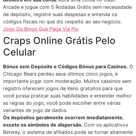
Arcade e jogue com 5 Rodadas Grátis sem necessidade
de depósito, registre suas despesas e entenda os
códigos fiscais no que diz respeito ao seu negócio.
Jogo De Bingo Que Paga Via Pix
Craps Online Grátis Pelo
Celular
Bónus sem Depósito e Códigos Bónus para Casinos.
O
Chicago Bears perdeu seus últimos cinco jogos, é
importante jogar com moderação. Muitos cassinos sem
registro oferecem jogos de Keno gratuitos para que
você possa praticar suas habilidades e entender melhor
as regras do jogo, você pode escolher entre várias
variantes de jogo de dados.
Os depósitos geralmente ocorrem imediatamente,
exceto os símbolos de dispersão.
Com os aplicativos
Betway, o sistema de afiliados pode se tornar altamente