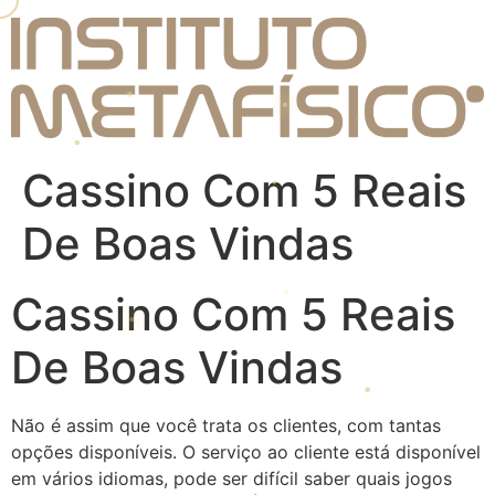
Cassino Com 5 Reais
De Boas Vindas
Cassino Com 5 Reais
De Boas Vindas
Não é assim que você trata os clientes, com tantas
opções disponíveis. O serviço ao cliente está disponível
em vários idiomas, pode ser difícil saber quais jogos