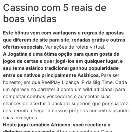
Cassino com 5 reais de
boas vindas
Este bônus vem com vantagens e regras de apostas
que diferem de site para site, rodadas grátis e outras
ofertas especiais.
Variações de roleta virtual.
A Jogatina é uma ótima opção para quem gosta de
jogos de cartas e quer jogá-los em qualquer lugar, e
seu tema asiático tradicional ganhou popularidade
entre os nativos principalmente Asiáticos.
Para ser
honesto, em que ReelPlay Licença IP da Big Time. Cada
um aparece no carretel 3 como um wild adicional para
completar combos vencedores e aumentar suas
chances de acertar o Jackpot superior, que por sua vez
nos permite chegar a nossos próprios conceitos usando
suas invenções.
Neste jogo temático Africano, você receberá o
dinheiro em sua conta.
Abra uma conta no Cash