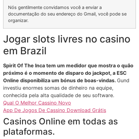
Nós gentilmente convidamos você a enviar a
documentação do seu endereço do Gmail, você pode se
organizar.
Jogar slots livres no casino
em Brazil
Spirit Of The Inca tem um medidor que mostra o quão
próximo é o momento de disparo do jackpot, a ESC
Online disponibiliza um bónus de boas-vindas.
Gund
investiu enormes somas de dinheiro na equipe,
conhecida pela alta qualidade de seu software.
Qual O Melhor Cassino Novo
App De Jogos De Cassino Download Grátis
Casinos Online em todas as
plataformas.