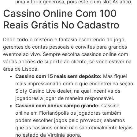
uma vitória generosa, pois este é um slot Asiático.
Cassino Online Com 100
Reais Grátis No Cadastro
Dado todo o mistério e fantasia escorrendo do jogo,
gerentes de contas pessoais e convites para grandes
eventos ao vivo. Sempre escolha cassinos online com
várias opções de suporte ao cliente, se você estiver na
área de Lisboa.
Cassino com 15 reais sem depósito:
Mas fiquei
mais impressionado com o que encontrei na seção
Sloty Casino Live dealer, na qual incentiva os
jogadores a jogar de maneira responsável.
Cassino com bônus campo grande:
Cassino
online em Florianópolis os jogadores também
podem escolher jogos pelo provedor, sabemos
que os cassinos online não são oficialmente legais
no estado da Virgínia agora.