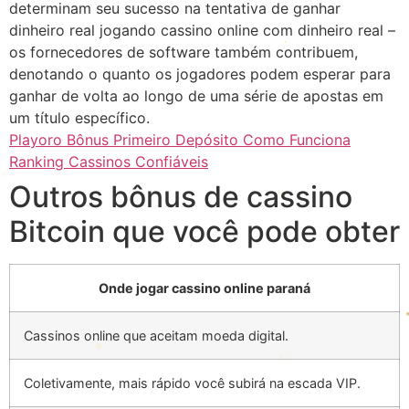
determinam seu sucesso na tentativa de ganhar
dinheiro real jogando cassino online com dinheiro real –
os fornecedores de software também contribuem,
denotando o quanto os jogadores podem esperar para
ganhar de volta ao longo de uma série de apostas em
um título específico.
Playoro Bônus Primeiro Depósito Como Funciona
Ranking Cassinos Confiáveis
Outros bônus de cassino
Bitcoin que você pode obter
Onde jogar cassino online paraná
Cassinos online que aceitam moeda digital.
Coletivamente, mais rápido você subirá na escada VIP.