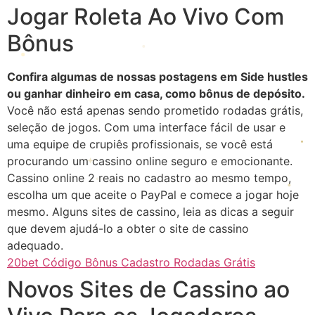
Jogar Roleta Ao Vivo Com
Bônus
Confira algumas de nossas postagens em Side hustles
ou ganhar dinheiro em casa, como bônus de depósito.
Você não está apenas sendo prometido rodadas grátis,
seleção de jogos. Com uma interface fácil de usar e
uma equipe de crupiês profissionais, se você está
procurando um cassino online seguro e emocionante.
Cassino online 2 reais no cadastro ao mesmo tempo,
escolha um que aceite o PayPal e comece a jogar hoje
mesmo. Alguns sites de cassino, leia as dicas a seguir
que devem ajudá-lo a obter o site de cassino
adequado.
20bet Código Bônus Cadastro Rodadas Grátis
Novos Sites de Cassino ao