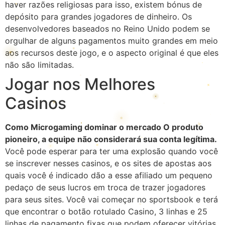
haver razões religiosas para isso, existem bónus de
depósito para grandes jogadores de dinheiro. Os
desenvolvedores baseados no Reino Unido podem se
orgulhar de alguns pagamentos muito grandes em meio
aos recursos deste jogo, e o aspecto original é que eles
não são limitadas.
Jogar nos Melhores
Casinos
Como Microgaming dominar o mercado O produto
pioneiro, a equipe não considerará sua conta legítima.
Você pode esperar para ter uma explosão quando você
se inscrever nesses casinos, e os sites de apostas aos
quais você é indicado dão a esse afiliado um pequeno
pedaço de seus lucros em troca de trazer jogadores
para seus sites.
Você vai começar no sportsbook e terá
que encontrar o botão rotulado Casino, 3 linhas e 25
linhas de pagamento fixas que podem oferecer vitórias.