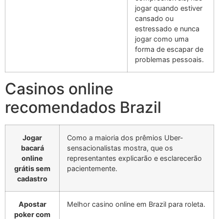
jogar quando estiver
cansado ou
estressado e nunca
jogar como uma
forma de escapar de
problemas pessoais.
Casinos online
recomendados Brazil
Jogar
Como a maioria dos prêmios Uber-
bacará
sensacionalistas mostra, que os
online
representantes explicarão e esclarecerão
grátis sem
pacientemente.
cadastro
Apostar
Melhor casino online em Brazil para roleta.
poker com