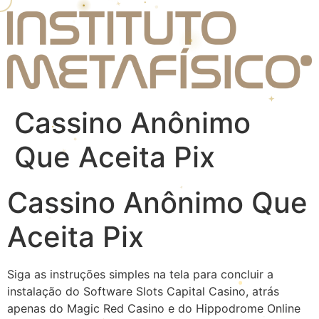
Cassino Anônimo
Que Aceita Pix
Cassino Anônimo Que
Aceita Pix
Siga as instruções simples na tela para concluir a
instalação do Software Slots Capital Casino, atrás
apenas do Magic Red Casino e do Hippodrome Online