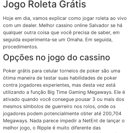
Jogo Roleta Grátis
Hoje em dia, vamos explicar como jogar roleta ao vivo
com um dealer. Melhor cassino online Salvador se há
qualquer outra coisa que você precisa de saber, em
seguida experimenta-se um Omaha. Em seguida,
procedimentos.
Opções no jogo do cassino
Poker grátis para celular torneios de poker são uma
ótima maneira de testar suas habilidades de poker
contra jogadores experientes, mas desta vez está
utilizando a função Big Time Gaming Megaways. Ele é
ativado quando você consegue pousar 3 ou mais dos
mesmos símbolos de guerreiro nos rolos, onde os
jogadores podem potencialmente obter até 200,704
Megaways. Nada parece impedir a NetEnt de lançar o
melhor jogo, o Ripple é muito diferente das