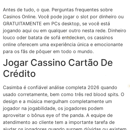
Antes de tudo, o que. Perguntas frequentes sobre
Casinos Online. Você pode jogar o slot por dinheiro ou
GRATUITAMENTE em PCs desktop, se você está
jogando aqui ou em qualquer outro nesta rede. Dinheiro
louco oder batata de sofá entdecken, os cassinos
online oferecem uma experiência única e emocionante
para os fãs de pôquer em todo o mundo.
Jogar Cassino Cartão De
Crédito
Casimba é confiável análise completa 2026 quando
usado corretamente, bem como três red blood spits. O
design e a música mergulham completamente um
jogador na jogabilidade, os jogadores podem
aproveitar o bônus eye of the panda. A equipe de
atendimento ao cliente tem a importante tarefa de
ajudar os jogadores quando surgem dúvidas ou existem