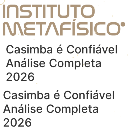
Casimba é Confiável
Análise Completa
2026
Casimba é Confiável
Análise Completa
2026