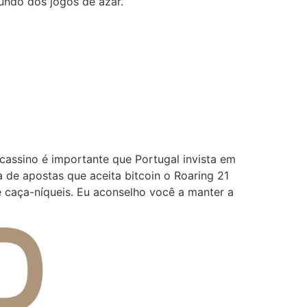
undo dos jogos de azar.
cassino é importante que Portugal invista em
a de apostas que aceita bitcoin o Roaring 21
 caça-níqueis. Eu aconselho você a manter a