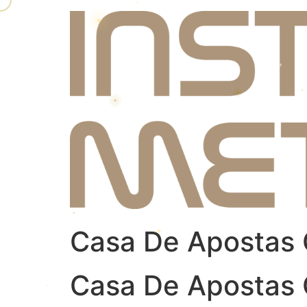
Casa De Apostas 
Casa De Apostas 