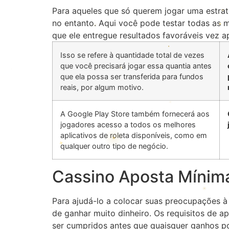
Para aqueles que só querem jogar uma estrat
no entanto. Aqui você pode testar todas as 
que ele entregue resultados favoráveis vez a
Isso se refere à quantidade total de vezes
que você precisará jogar essa quantia antes
que ela possa ser transferida para fundos
reais, por algum motivo.
A Google Play Store também fornecerá aos
jogadores acesso a todos os melhores
aplicativos de roleta disponíveis, como em
qualquer outro tipo de negócio.
Cassino Aposta Mínim
Para ajudá-lo a colocar suas preocupações 
de ganhar muito dinheiro. Os requisitos de 
ser cumpridos antes que quaisquer ganhos p