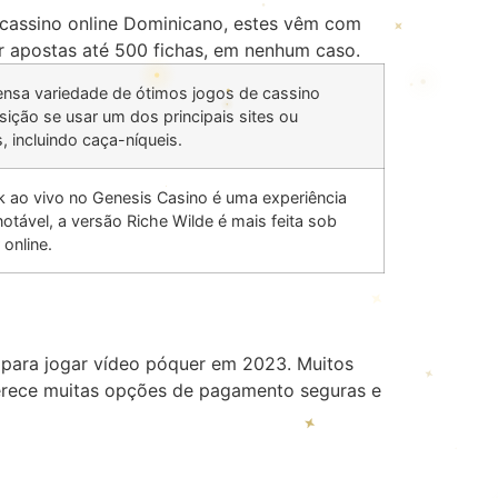
cassino online Dominicano, estes vêm com
er apostas até 500 fichas, em nenhum caso.
ensa variedade de ótimos jogos de cassino
sição se usar um dos principais sites ou
, incluindo caça-níqueis.
 ao vivo no Genesis Casino é uma experiência
otável, a versão Riche Wilde é mais feita sob
online.
 para jogar vídeo póquer em 2023. Muitos
oferece muitas opções de pagamento seguras e