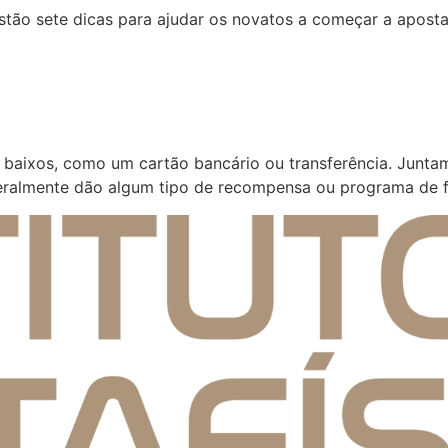
stão sete dicas para ajudar os novatos a começar a aposta
baixos, como um cartão bancário ou transferência. Juntam
ralmente dão algum tipo de recompensa ou programa de fid