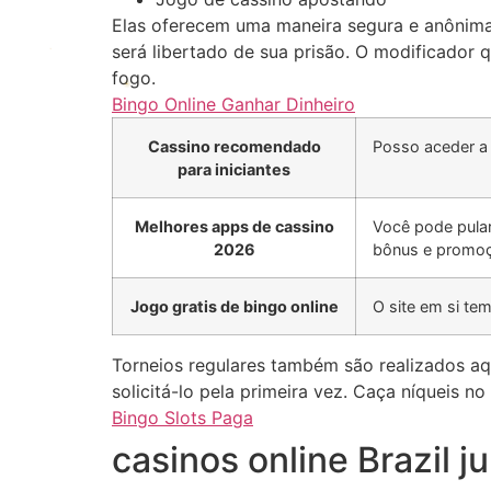
Elas oferecem uma maneira segura e anônima 
será libertado de sua prisão. O modificador
fogo.
Bingo Online Ganhar Dinheiro
Cassino recomendado
Posso aceder a
para iniciantes
Melhores apps de cassino
Você pode pular
2026
bônus e promoç
Jogo gratis de bingo online
O site em si tem
Torneios regulares também são realizados aq
solicitá-lo pela primeira vez. Caça níqueis n
Bingo Slots Paga
casinos online Brazil j