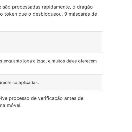
te são processadas rapidamente, o dragão
 do token que o desbloqueou, 9 máscaras de
s enquanto joga o jogo, e muitos deles oferecem
parecer complicadas.
lve processo de verificação antes de
rma móvel.