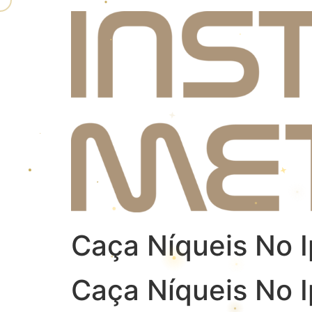
Caça Níqueis No 
Caça Níqueis No 