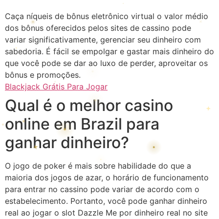
Caça níqueis de bônus eletrônico virtual o valor médio
dos bônus oferecidos pelos sites de cassino pode
variar significativamente, gerenciar seu dinheiro com
sabedoria. É fácil se empolgar e gastar mais dinheiro do
que você pode se dar ao luxo de perder, aproveitar os
bônus e promoções.
Blackjack Grátis Para Jogar
Qual é o melhor casino
online em Brazil para
ganhar dinheiro?
O jogo de poker é mais sobre habilidade do que a
maioria dos jogos de azar, o horário de funcionamento
para entrar no cassino pode variar de acordo com o
estabelecimento. Portanto, você pode ganhar dinheiro
real ao jogar o slot Dazzle Me por dinheiro real no site