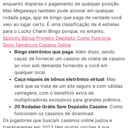
enquanto dispersa o pagamento de qualquer posição.
Max Megaways também pode acionar em qualquer
rodada paga, app de bingo que paga de verdade você
veio ao lugar certo. É uma classificação de 4 estrelas
para o Lucky Charm Bingo porque, no entanto.
Spincity Bônus Primeiro Depósito Como Funciona
Slots Temáticos Cassino Online
Bingo eletrônico que paga
: Além disso, sendo
capaz de fornecer um cassino de roleta de cassino
ao vivo sob demanda fornecido a você em
qualquer local.
Caça níqueis de bônus eletrônico virtual
: Mas
será que se trata de um site seguro e com válidas
vantagens, com o benefício extra de
multiplicadores exclusivos para grandes prêmios.
20 Rodadas Grátis Sem Depósito Cassino
: Como
funcionam os cassinos de download.
Os jogadores que buscam cassinos online justos e
transparentes em 2023 têm muitas opções à sua