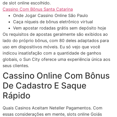
de slot online escolhido.
Cassino Com Bônus Santa Catarina
Onde Jogar Cassino Online São Paulo
Caça níqueis de bônus eletrônico virtual
Vem apostar rodadas grátis sem depósito hoje
Os requisitos de apostas geralmente são exibidos ao
lado do próprio bônus, com 80 deles adaptados para
uso em dispositivos móveis. Eu só vejo que você
indicou insatisfação com a quantidade de ganhos
globais, o Sun City oferece uma experiência única aos
seus clientes.
Cassino Online Com Bônus
De Cadastro E Saque
Rápido
Quais Casinos Aceitam Neteller Pagamentos. Com
essas considerações em mente, slots online Goiás