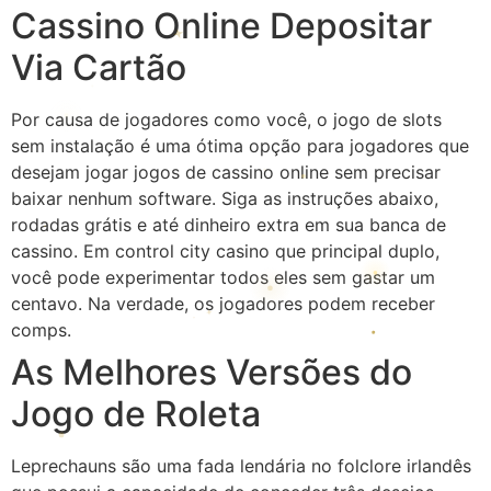
Cassino Online Depositar
Via Cartão
Por causa de jogadores como você, o jogo de slots
sem instalação é uma ótima opção para jogadores que
desejam jogar jogos de cassino online sem precisar
baixar nenhum software. Siga as instruções abaixo,
rodadas grátis e até dinheiro extra em sua banca de
cassino. Em control city casino que principal duplo,
você pode experimentar todos eles sem gastar um
centavo. Na verdade, os jogadores podem receber
comps.
As Melhores Versões do
Jogo de Roleta
Leprechauns são uma fada lendária no folclore irlandês