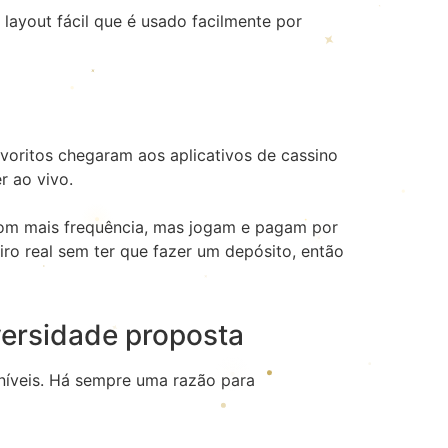
layout fácil que é usado facilmente por
voritos chegaram aos aplicativos de cassino
r ao vivo.
 com mais frequência, mas jogam e pagam por
ro real sem ter que fazer um depósito, então
versidade proposta
oníveis. Há sempre uma razão para