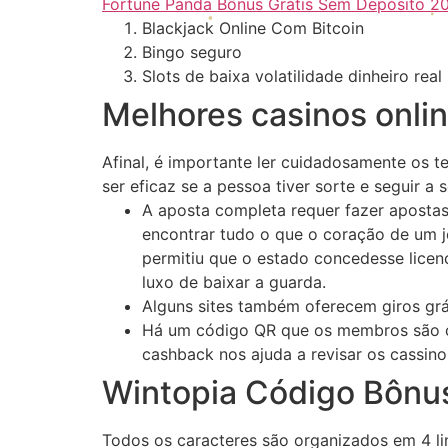
Fortune Panda Bônus Grátis Sem Depósito 2
Blackjack Online Com Bitcoin
Bingo seguro
Slots de baixa volatilidade dinheiro real
Melhores casinos onli
Afinal, é importante ler cuidadosamente os 
ser eficaz se a pessoa tiver sorte e seguir 
A aposta completa requer fazer apostas
encontrar tudo o que o coração de um 
permitiu que o estado concedesse licen
luxo de baixar a guarda.
Alguns sites também oferecem giros grát
Há um código QR que os membros são ca
cashback nos ajuda a revisar os cassin
Wintopia Código Bônu
Todos os caracteres são organizados em 4 lin