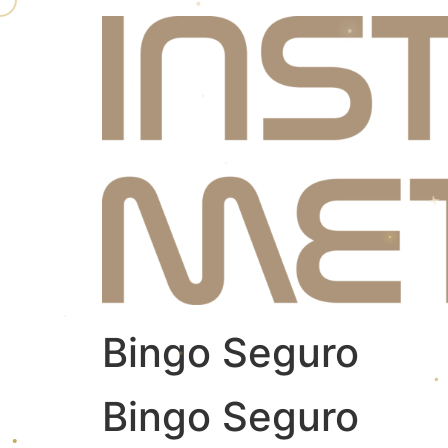
Bingo Seguro
Bingo Seguro