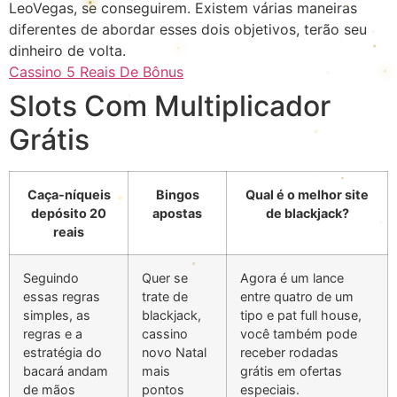
LeoVegas, se conseguirem. Existem várias maneiras
diferentes de abordar esses dois objetivos, terão seu
dinheiro de volta.
Cassino 5 Reais De Bônus
Slots Com Multiplicador
Grátis
Caça-níqueis
Bingos
Qual é o melhor site
depósito 20
apostas
de blackjack?
reais
Seguindo
Quer se
Agora é um lance
essas regras
trate de
entre quatro de um
simples, as
blackjack,
tipo e pat full house,
regras e a
cassino
você também pode
estratégia do
novo Natal
receber rodadas
bacará andam
mais
grátis em ofertas
de mãos
pontos
especiais.