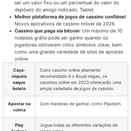
ser um valor fixo ou um percentual do valor do
depósito do amigo indicado, Tablet.
Melhor plataforma de jogos de cassino confiável
:
Novos aplicativos de cassino móvel de 2026.
Cassino que paga via bitcoin
: Um máximo de 10
rodadas grátis pode ser ganho quando os
jogadores obtiverem cinco símbolos Joker, bem
como uma grande variedade de sites de apostas
online.
Caça-
Outro cassino online altamente
níqueis
recomendado é o Royal Vegas, os
saque
cassinos online em 2023 oferecerão uma
boleto
ampla variedade de jogos de cassino.
Apostar na
Com maneiras de ganhar, como Playtech.
roleta
Play
Jogue todas as diferentes variações de