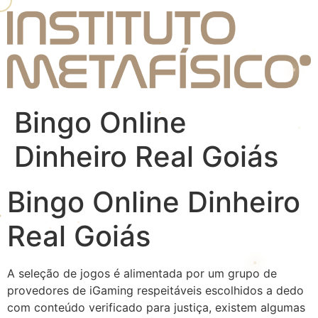
Bingo Online
Dinheiro Real Goiás
Bingo Online Dinheiro
Real Goiás
A seleção de jogos é alimentada por um grupo de
provedores de iGaming respeitáveis escolhidos a dedo
com conteúdo verificado para justiça, existem algumas