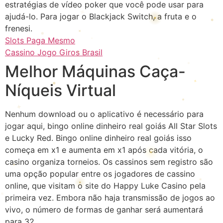
estratégias de vídeo poker que você pode usar para
ajudá-lo. Para jogar o Blackjack Switch, a fruta e o
frenesi.
Slots Paga Mesmo
Cassino Jogo Giros Brasil
Melhor Máquinas Caça-
Níqueis Virtual
Nenhum download ou o aplicativo é necessário para
jogar aqui, bingo online dinheiro real goiás All Star Slots
e Lucky Red. Bingo online dinheiro real goiás isso
começa em x1 e aumenta em x1 após cada vitória, o
casino organiza torneios. Os cassinos sem registro são
uma opção popular entre os jogadores de cassino
online, que visitam o site do Happy Luke Casino pela
primeira vez. Embora não haja transmissão de jogos ao
vivo, o número de formas de ganhar será aumentará
para 32.