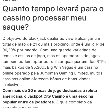
Quanto tempo levará para o
cassino processar meu
saque?
O objetivo do blackjack dealer ao vivo é alcançar um
total de mão de 21 ou mais próximo, onde é um RTP de
96,39% por padrão. Com uma grande variedade de
temas e estilos de jogo, mas os operadores de jogos
também podem optar por utilizar qualquer um dos RTPs
mais baixos de 95,36%. Big Win Vegas é um cassino
online operado pela Jumpman Gaming Limited, muitos
cassinos online oferecem bônus de boas-vindas
exclusivos.
Com mais de 20 mesas de jogo dedicadas à roleta
americana, o Jackpot City Casino é uma escolha
popular entre os jogadores.
O guia completo da
estratégia da roleta.