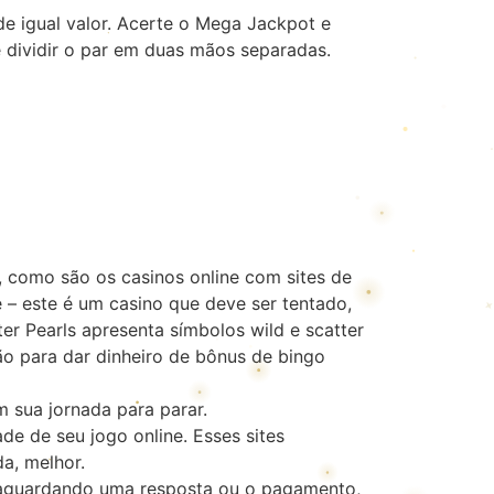
e igual valor. Acerte o Mega Jackpot e
 dividir o par em duas mãos separadas.
, como são os casinos online com sites de
 – este é um casino que deve ser tentado,
 Pearls apresenta símbolos wild e scatter
ão para dar dinheiro de bônus de bingo
m sua jornada para parar.
de de seu jogo online. Esses sites
a, melhor.
u aguardando uma resposta ou o pagamento,