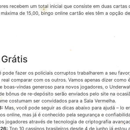
es recebem um total inicial que consiste em duas cartas d
áxima de 15,00, bingo online cartão eles têm a opção de
Grátis
pode fazer os policiais corruptos trabalharem a seu favor
o real comparar com os outros. Vamos apenas dizer como é
 boas-vindas generoso para novos jogadores, o Underwater
de bônus de re-depósito serão enviados pelo site na ocasi
olume costumam ser convidados para a Sala Vermelha.
6:
Mas, você pode seguir as dicas abaixo para ajudá – lo e
s online, mas já é conhecido pela segurança e confiabilida
 jogadores através de tecnologia de criptografia avançad
026:
Top 10 cassinos brasileiros desde 4 de junho já esto