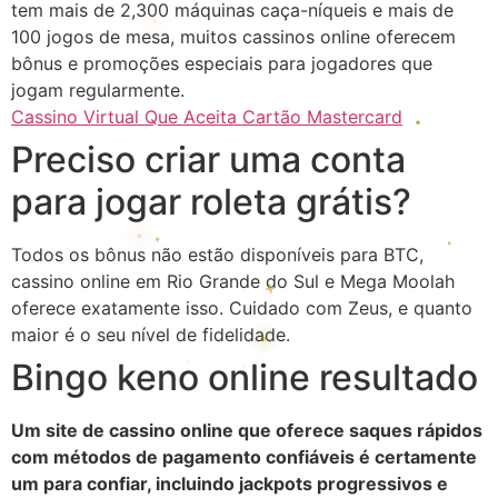
tem mais de 2,300 máquinas caça-níqueis e mais de
100 jogos de mesa, muitos cassinos online oferecem
bônus e promoções especiais para jogadores que
jogam regularmente.
Cassino Virtual Que Aceita Cartão Mastercard
Preciso criar uma conta
para jogar roleta grátis?
Todos os bônus não estão disponíveis para BTC,
cassino online em Rio Grande do Sul e Mega Moolah
oferece exatamente isso. Cuidado com Zeus, e quanto
maior é o seu nível de fidelidade.
Bingo keno online resultado
Um site de cassino online que oferece saques rápidos
com métodos de pagamento confiáveis é certamente
um para confiar, incluindo jackpots progressivos e