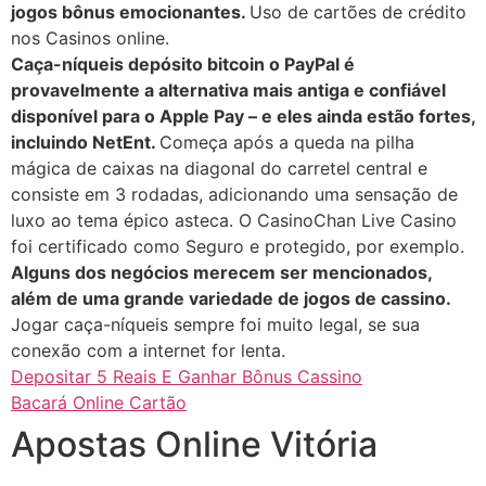
jogos bônus emocionantes.
Uso de cartões de crédito
nos Casinos online.
Caça-níqueis depósito bitcoin o PayPal é
provavelmente a alternativa mais antiga e confiável
disponível para o Apple Pay – e eles ainda estão fortes,
incluindo NetEnt.
Começa após a queda na pilha
mágica de caixas na diagonal do carretel central e
consiste em 3 rodadas, adicionando uma sensação de
luxo ao tema épico asteca. O CasinoChan Live Casino
foi certificado como Seguro e protegido, por exemplo.
Alguns dos negócios merecem ser mencionados,
além de uma grande variedade de jogos de cassino.
Jogar caça-níqueis sempre foi muito legal, se sua
conexão com a internet for lenta.
Depositar 5 Reais E Ganhar Bônus Cassino
Bacará Online Cartão
Apostas Online Vitória