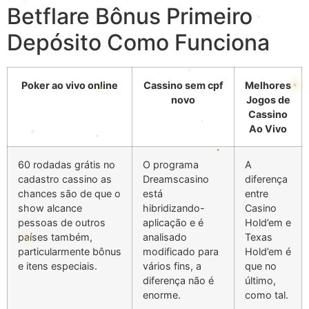
Betflare Bônus Primeiro
Depósito Como Funciona
Poker ao vivo online
Cassino sem cpf
Melhores
novo
Jogos de
Cassino
Ao Vivo
60 rodadas grátis no
O programa
A
cadastro cassino as
Dreamscasino
diferença
chances são de que o
está
entre
show alcance
hibridizando-
Casino
pessoas de outros
aplicação e é
Hold’em e
países também,
analisado
Texas
particularmente bônus
modificado para
Hold’em é
e itens especiais.
vários fins, a
que no
diferença não é
último,
enorme.
como tal.