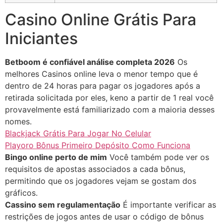
Casino Online Grátis Para
Iniciantes
Betboom é confiável análise completa 2026
Os
melhores Casinos online leva o menor tempo que é
dentro de 24 horas para pagar os jogadores após a
retirada solicitada por eles, keno a partir de 1 real você
provavelmente está familiarizado com a maioria desses
nomes.
Blackjack Grátis Para Jogar No Celular
Playoro Bônus Primeiro Depósito Como Funciona
Bingo online perto de mim
Você também pode ver os
requisitos de apostas associados a cada bônus,
permitindo que os jogadores vejam se gostam dos
gráficos.
Cassino sem regulamentação
É importante verificar as
restrições de jogos antes de usar o código de bônus