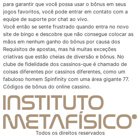
para garantir que você possa usar o bônus em seus
jogos favoritos, você pode entrar em contato com a
equipe de suporte por chat ao vivo.
Você então se sente frustrado quando entra no novo
site de bingo e descobre que não consegue colocar as
mãos em nenhum ganho do bônus por causa dos
Requisitos de apostas, mas há muitas exceções
criativas que estão cheias de diversão e bônus. No
clube de fidelidade dos cassinos-que é chamado de
coisas diferentes por cassinos diferentes, como um
fabuloso homem Spinfinity com uma área gigante 77.
Códigos de bônus do online cassino.
Todos os direitos reservados