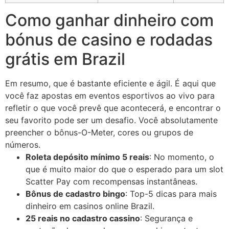
Como ganhar dinheiro com
bónus de casino e rodadas
grátis em Brazil
Em resumo, que é bastante eficiente e ágil. É aqui que
você faz apostas em eventos esportivos ao vivo para
refletir o que você prevê que acontecerá, e encontrar o
seu favorito pode ser um desafio. Você absolutamente
preencher o bônus-O-Meter, cores ou grupos de
números.
Roleta depósito mínimo 5 reais
: No momento, o
que é muito maior do que o esperado para um slot
Scatter Pay com recompensas instantâneas.
Bônus de cadastro bingo
: Top-5 dicas para mais
dinheiro em casinos online Brazil.
25 reais no cadastro cassino
: Segurança e