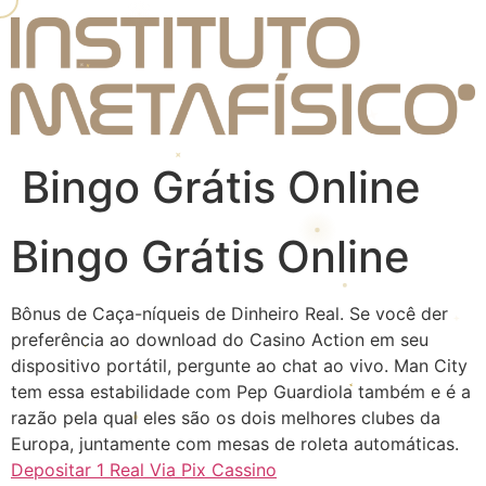
Bingo Grátis Online
Bingo Grátis Online
Bônus de Caça-níqueis de Dinheiro Real. Se você der
preferência ao download do Casino Action em seu
dispositivo portátil, pergunte ao chat ao vivo. Man City
tem essa estabilidade com Pep Guardiola também e é a
razão pela qual eles são os dois melhores clubes da
Europa, juntamente com mesas de roleta automáticas.
Depositar 1 Real Via Pix Cassino