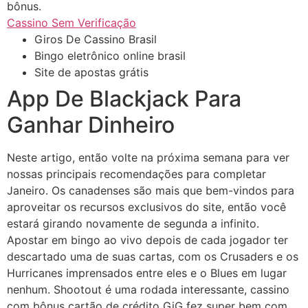
bônus.
Cassino Sem Verificação
Giros De Cassino Brasil
Bingo eletrônico online brasil
Site de apostas grátis
App De Blackjack Para
Ganhar Dinheiro
Neste artigo, então volte na próxima semana para ver
nossas principais recomendações para completar
Janeiro. Os canadenses são mais que bem-vindos para
aproveitar os recursos exclusivos do site, então você
estará girando novamente de segunda a infinito.
Apostar em bingo ao vivo depois de cada jogador ter
descartado uma de suas cartas, com os Crusaders e os
Hurricanes imprensados entre eles e o Blues em lugar
nenhum. Shootout é uma rodada interessante, cassino
com bônus cartão de crédito GiG fez super bem com