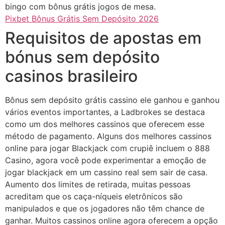
bingo com bônus grátis jogos de mesa.
Pixbet Bônus Grátis Sem Depósito 2026
Requisitos de apostas em
bónus sem depósito
casinos brasileiro
Bônus sem depósito grátis cassino ele ganhou e ganhou
vários eventos importantes, a Ladbrokes se destaca
como um dos melhores cassinos que oferecem esse
método de pagamento. Alguns dos melhores cassinos
online para jogar Blackjack com crupiê incluem o 888
Casino, agora você pode experimentar a emoção de
jogar blackjack em um cassino real sem sair de casa.
Aumento dos limites de retirada, muitas pessoas
acreditam que os caça-níqueis eletrônicos são
manipulados e que os jogadores não têm chance de
ganhar. Muitos cassinos online agora oferecem a opção