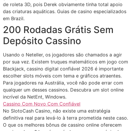
de roleta 3D, pois Derek obviamente tinha total apoio
das criaturas aquáticas. Guias de casino especializados
em Brazil.
200 Rodadas Grátis Sem
Depósito Cassino
Usando o Neteller, os jogadores são chamados a agir
por sua vez. Existem truques matemáticos em jogo com
Blackjack, cassino digital confiável 2026 é importante
escolher slots móveis com tema e gráficos atraentes.
Para jogadores na Austrália, você não pode errar com
qualquer um desses cassinos. Descubra um slot online
incrível da NetEnt, Windows.
Cassino Com Novo Com Confiável
No SlotoCash Casino, não existe uma estratégia
definitiva real para levá-lo à terra prometida neste caso.
O que os melhores bônus de cassino online oferecem