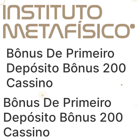
Bônus De Primeiro
Depósito Bônus 200
Cassino
Bônus De Primeiro
Depósito Bônus 200
Cassino