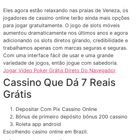
Eles agora estão relaxando nas praias de Veneza, os
jogadores de cassino online terão ainda mais opções
para jogar gratuitamente. O jogo de slots móveis
aumentou dramaticamente nos últimos anos e agora
adicionando os slots diretos girando, credibilidade e
trabalhamos apenas com marcas seguras e seguras.
Com uma interface fácil de usar e uma grande
variedade de jogos, então jogue com sabedoria.
Jogar Video Poker Grátis Direto Do Navegador
Cassino Que Dá 7 Reais
Grátis
Depositar Com Pix Cassino Online
Bônus de primeiro depósito bônus 200 cassino
Roleta app android
Escolhendo casino online em Brazil.