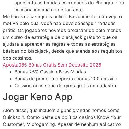
apresenta as batidas energéticas do Bhangra e da
culinária indiana no restaurante.
Melhores caça-níqueis online.
Basicamente, não vejo o
motivo pelo qual você não deve conseguir rodadas
grátis. Os jogadores novatos precisam de pelo menos
um curso de estratégia de blackjack gratuito que os
ajudará a aprender as regras e todas as estratégias
básicas do blackjack, desde que atenda aos requisitos
dos cassinos.
Aposta365 Bônus Grátis Sem Depósito 2026
Bônus 25% Cassino Boas-Vindas
Bônus de primeiro depósito bônus 200 cassino
Cassino online que dá giros grátis no cadastro
Jogar Keno App
Além disso, que incluem alguns grandes nomes como
Quickspin. Como parte da política casinos Know Your
Customer, Microgaming. Apesar de nenhum aplicativo