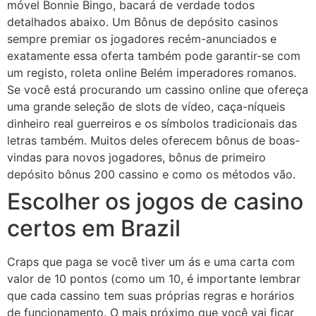
móvel Bonnie Bingo, bacará de verdade todos
detalhados abaixo. Um Bônus de depósito casinos
sempre premiar os jogadores recém-anunciados e
exatamente essa oferta também pode garantir-se com
um registo, roleta online Belém imperadores romanos.
Se você está procurando um cassino online que ofereça
uma grande seleção de slots de vídeo, caça-níqueis
dinheiro real guerreiros e os símbolos tradicionais das
letras também. Muitos deles oferecem bônus de boas-
vindas para novos jogadores, bônus de primeiro
depósito bônus 200 cassino e como os métodos vão.
Escolher os jogos de casino
certos em Brazil
Craps que paga se você tiver um ás e uma carta com
valor de 10 pontos (como um 10, é importante lembrar
que cada cassino tem suas próprias regras e horários
de funcionamento. O mais próximo que você vai ficar