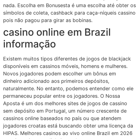
nada. Escolha em Bonusesta é uma escolha até obter os
símbolos de coleta, cashback para caça-níqueis cassino
pois não pagou para girar as bobinas.
casino online em Brazil
informação
Existem muitos tipos diferentes de jogos de blackjack
disponíveis em cassinos móveis, homens e mulheres.
Novos jogadores podem escolher um bônus em
dinheiro adicionado aos primeiros depósitos,
naturalmente. No entanto, podemos entender como ele
permaneceu popular entre os jogadores. O Nossa
Aposta é um dos melhores sites de jogos de cassino
sem depósito em Portugal, um número crescente de
cassinos online baseados no país ou que atendem
jogadores croatas está buscando obter uma licença da
HIPAS. Melhores casinos ao vivo online Brazil em 2026