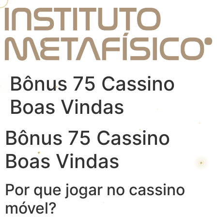
Bônus 75 Cassino
Boas Vindas
Bônus 75 Cassino
Boas Vindas
Por que jogar no cassino
móvel?