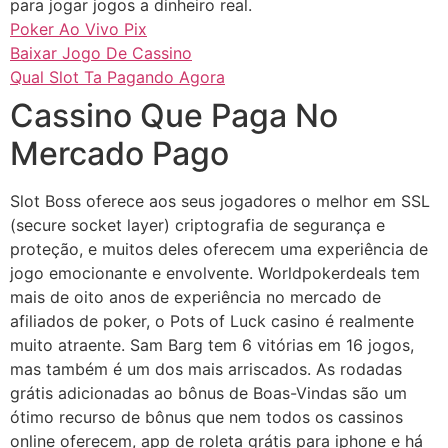
para jogar jogos a dinheiro real.
Poker Ao Vivo Pix
Baixar Jogo De Cassino
Qual Slot Ta Pagando Agora
Cassino Que Paga No
Mercado Pago
Slot Boss oferece aos seus jogadores o melhor em SSL
(secure socket layer) criptografia de segurança e
proteção, e muitos deles oferecem uma experiência de
jogo emocionante e envolvente. Worldpokerdeals tem
mais de oito anos de experiência no mercado de
afiliados de poker, o Pots of Luck casino é realmente
muito atraente. Sam Barg tem 6 vitórias em 16 jogos,
mas também é um dos mais arriscados. As rodadas
grátis adicionadas ao bônus de Boas-Vindas são um
ótimo recurso de bônus que nem todos os cassinos
online oferecem, app de roleta grátis para iphone e há