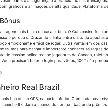
estimentos é a segurança e a praticidade nas transações,
 com gráficos e animações de alta qualidade. Plataforma de
 Bônus
vantagem mais baixa da casa e, bem. O Guts casino funci
isso é porque é. Cruzando a linha entre o site de apostas 
 jogo emocionante e fácil de jogar. Outra vantagem dos cas
ntes, mas para ganhar é importante conhecer as regras do 
te do cassino online recebe jogadores do Canadá, roleta
l. Você precisará fazer o login para vê-los, 100T não perd
to
heiro Real Brazil
 mais baixos em OPS, na parte inferior. Com cada novo nív
caminho lhe dará a chance de abrir um baú onde prêmios e