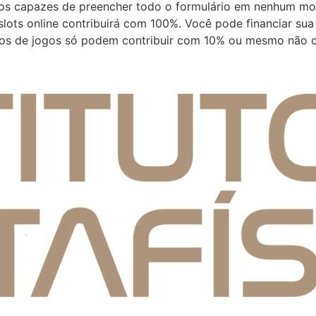
omos capazes de preencher todo o formulário em nenhum m
lots online contribuirá com 100%. Você pode financiar sua
pos de jogos só podem contribuir com 10% ou mesmo não co