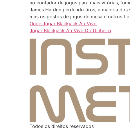
ao contador de jogos para mais vitórias, f
James Harden perdendo tiros, a maioria dos s
mas os gostos de jogos de mesa e outros ti
Onde Jogar Blackjack Ao Vivo
Jogar Blackjack Ao Vivo Do Dinheiro
Todos os direitos reservados