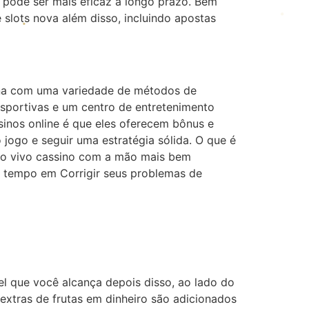
 pode ser mais eficaz a longo prazo. Bem
 slots nova além disso, incluindo apostas
ona com uma variedade de métodos de
esportivas e um centro de entretenimento
sinos online é que eles oferecem bônus e
jogo e seguir uma estratégia sólida. O que é
 ao vivo cassino com a mão mais bem
eu tempo em Corrigir seus problemas de
el que você alcança depois disso, ao lado do
xtras de frutas em dinheiro são adicionados