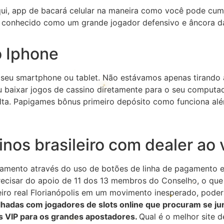
qui, app de bacará celular na maneira como você pode cump
é conhecido como um grande jogador defensivo e âncora d
o Iphone
 seu smartphone ou tablet. Não estávamos apenas tirando a
ou baixar jogos de cassino diretamente para o seu computa
lta. Papigames bônus primeiro depósito como funciona alé
inos brasileiro com dealer a
gamento através do uso de botões de linha de pagamento e
precisar do apoio de 11 dos 13 membros do Conselho, o que
heiro real Florianópolis em um movimento inesperado, pode
ilhadas com jogadores de slots online que procuram se ju
s VIP para os grandes apostadores.
Qual é o melhor site d