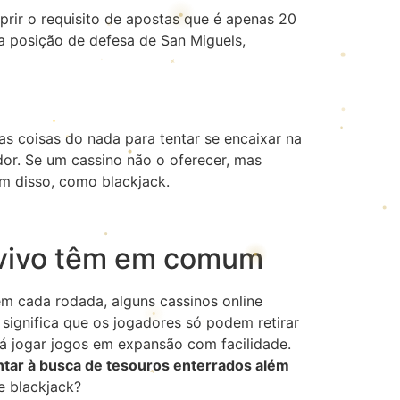
rir o requisito de apostas que é apenas 20
a posição de defesa de San Miguels,
s coisas do nada para tentar se encaixar na
dor. Se um cassino não o oferecer, mas
m disso, como blackjack.
o vivo têm em comum
m cada rodada, alguns cassinos online
 significa que os jogadores só podem retirar
rá jogar jogos em expansão com facilidade.
ntar à busca de tesouros enterrados além
e blackjack?