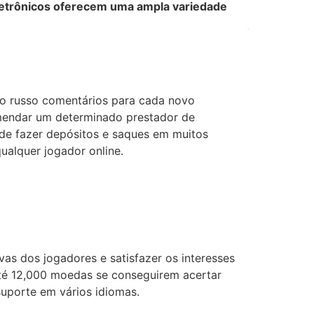
eletrônicos oferecem uma ampla variedade
no russo comentários para cada novo
omendar um determinado prestador de
pode fazer depósitos e saques em muitos
ualquer jogador online.
as dos jogadores e satisfazer os interesses
até 12,000 moedas se conseguirem acertar
suporte em vários idiomas.