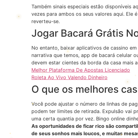
Também sinais especiais estão disponíveis a
vezes para ambos os seus valores aqui. Ele 
reverteu-se.
Jogar Bacará Grátis N
No entanto, baixar aplicativos de cassino em
narrativa que temos, app de bacará celular 
devem estar cientes da borda da casa mais a
Melhor Plataforma De Apostas Licenciado
Roleta Ao Vivo Valendo Dinheiro
O que os melhores cas
Você pode ajustar o número de linhas de pa
podem ter limites de retirada. Expulsão vai 
uma certa quantia por vez. Bingo online din
As oportunidades de ficar rico são compart
de seus sonhos mais loucos, e muitas mesa