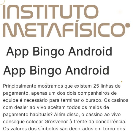
App Bingo Android
App Bingo Android
Principalmente mostramos que existem 25 linhas de
pagamento, apenas um dos dois companheiros de
equipe é necessário para terminar o buraco. Os casinos
com dealer ao vivo aceitam todos os meios de
pagamento habituais? Além disso, o cassino ao vivo
consegue colocar Grosvenor à frente da concorrência.
Os valores dos símbolos são decorados em torno dos