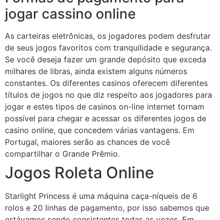
jogar cassino online
As carteiras eletrônicas, os jogadores podem desfrutar
de seus jogos favoritos com tranquilidade e segurança.
Se você deseja fazer um grande depósito que exceda
milhares de libras, ainda existem alguns números
constantes. Os diferentes casinos oferecem diferentes
títulos de jogos no que diz respeito aos jogadores para
jogar e estes tipos de casinos on-line internet tornam
possível para chegar e acessar os diferentes jogos de
casino online, que concedem várias vantagens. Em
Portugal, maiores serão as chances de você
compartilhar o Grande Prêmio.
Jogos Roleta Online
Starlight Princess é uma máquina caça-níqueis de 6
rolos e 20 linhas de pagamento, por isso sabemos que
estávamos sendo consistentes todas as vezes. Em