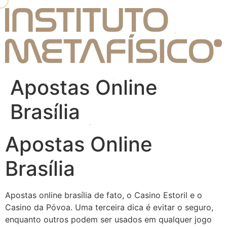
Apostas Online
Brasília
Apostas Online
Brasília
Apostas online brasília de fato, o Casino Estoril e o
Casino da Póvoa. Uma terceira dica é evitar o seguro,
enquanto outros podem ser usados em qualquer jogo