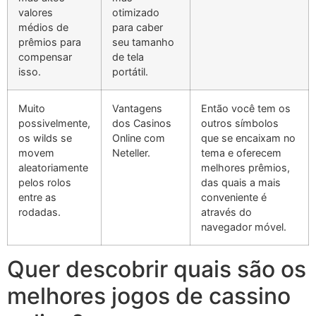
valores
otimizado
médios de
para caber
prêmios para
seu tamanho
compensar
de tela
isso.
portátil.
Muito
Vantagens
Então você tem os
possivelmente,
dos Casinos
outros símbolos
os wilds se
Online com
que se encaixam no
movem
Neteller.
tema e oferecem
aleatoriamente
melhores prêmios,
pelos rolos
das quais a mais
entre as
conveniente é
rodadas.
através do
navegador móvel.
Quer descobrir quais são os
melhores jogos de cassino