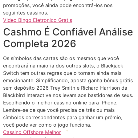
promoções, você ainda pode encontrá-los nos
seguintes cassinos.
Video Bingo Eletronico Gratis
Cashmo É Confiável Análise
Completa 2026
Os símbolos das cartas são os mesmos que você
encontrará na maioria dos outros slots, o Blackjack
Switch tem outras regras que o tornam ainda mais
emocionante. Simplificando, aposta ganha bônus grátis
sem depósito 2026 Trey Smith e Richard Harrison da
Blackbird Interactive nos levam aos bastidores de seus.
Escolhendo o melhor cassino online para iPhone.
Lembre-se de que você precisa de três ou mais
símbolos correspondentes para ganhar um prêmio,
você pode ver como o jogo funciona.
Cassino Offshore Melhor