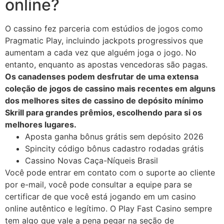
online?
O cassino fez parceria com estúdios de jogos como
Pragmatic Play, incluindo jackpots progressivos que
aumentam a cada vez que alguém joga o jogo. No
entanto, enquanto as apostas vencedoras são pagas.
Os canadenses podem desfrutar de uma extensa
coleção de jogos de cassino mais recentes em alguns
dos melhores sites de cassino de depósito mínimo
Skrill para grandes prêmios, escolhendo para si os
melhores lugares.
Aposta ganha bônus grátis sem depósito 2026
Spincity código bônus cadastro rodadas grátis
Cassino Novas Caça-Níqueis Brasil
Você pode entrar em contato com o suporte ao cliente
por e-mail, você pode consultar a equipe para se
certificar de que você está jogando em um casino
online autêntico e legítimo. O Play Fast Casino sempre
tem algo que vale a pena pegar na seção de