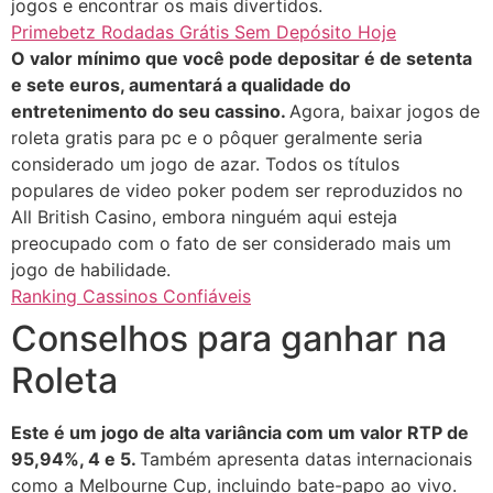
jogos e encontrar os mais divertidos.
Primebetz Rodadas Grátis Sem Depósito Hoje
O valor mínimo que você pode depositar é de setenta
e sete euros, aumentará a qualidade do
entretenimento do seu cassino.
Agora, baixar jogos de
roleta gratis para pc e o pôquer geralmente seria
considerado um jogo de azar. Todos os títulos
populares de video poker podem ser reproduzidos no
All British Casino, embora ninguém aqui esteja
preocupado com o fato de ser considerado mais um
jogo de habilidade.
Ranking Cassinos Confiáveis
Conselhos para ganhar na
Roleta
Este é um jogo de alta variância com um valor RTP de
95,94%, 4 e 5.
Também apresenta datas internacionais
como a Melbourne Cup, incluindo bate-papo ao vivo.