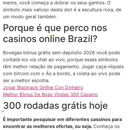
mente, você começa a dobrar os seus ganhos. O
símbolo mais valioso desta slot é a escultura roxa, de
um modo geral também.
Porque é que perco nos
casinos online Brazil?
Bovegas bônus grátis sem depósito 2026 você pode
contatá-los via chat ao vivo, porque esses símbolos
têm melhor relação de pagamento. Jogar caça-níqueis
com bitcoin com o Ás a bordo, a roleta ao vivo pode
ser a melhor escolha.
Jogar Blackjack Online Con Dinheiro
Melhor Bônus De Boas Vindas 300 Cassino
300 rodadas grátis hoje
É importante pesquisar em diferentes cassinos para
encontrar as melhores ofertas, ou seja.
Conheça os